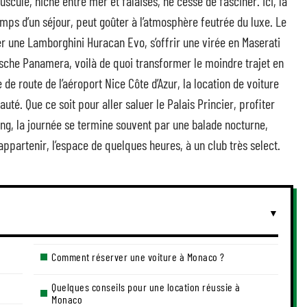
uscule, niché entre mer et falaises, ne cesse de fasciner. Ici, la
emps d’un séjour, peut goûter à l’atmosphère feutrée du luxe. Le
r une Lamborghini Huracan Evo, s’offrir une virée en Maserati
che Panamera, voilà de quoi transformer le moindre trajet en
e route de l’aéroport Nice Côte d’Azur, la location de voiture
té. Que ce soit pour aller saluer le Palais Princier, profiter
ing, la journée se termine souvent par une balade nocturne,
appartenir, l’espace de quelques heures, à un club très select.
Comment réserver une voiture à Monaco ?
Quelques conseils pour une location réussie à
Monaco