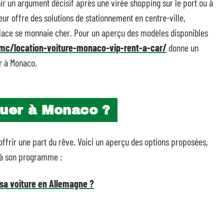
nir un argument décisif après une virée shopping sur le port ou à
r offre des solutions de stationnement en centre-ville,
 place se monnaie cher. Pour un aperçu des modèles disponibles
mc/location-voiture-monaco-vip-rent-a-car/
donne un
r à Monaco.
ouer à Monaco ?
s’offrir une part du rêve. Voici un aperçu des options proposées,
 à son programme :
sa voiture en Allemagne ?