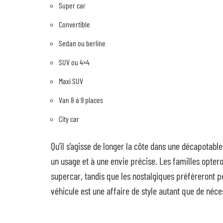
Super car
Convertible
Sedan ou berline
SUV ou 4×4
Maxi SUV
Van 8 à 9 places
City car
Qu’il s’agisse de longer la côte dans une décapotab
un usage et à une envie précise. Les familles opter
supercar, tandis que les nostalgiques préféreront pe
véhicule est une affaire de style autant que de néce