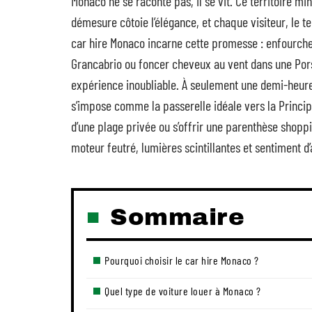
Monaco ne se raconte pas, il se vit. Ce territoire min
démesure côtoie l’élégance, et chaque visiteur, le t
car hire Monaco incarne cette promesse : enfourche
Grancabrio ou foncer cheveux au vent dans une Pors
expérience inoubliable. À seulement une demi-heure d
s’impose comme la passerelle idéale vers la Principau
d’une plage privée ou s’offrir une parenthèse shopp
moteur feutré, lumières scintillantes et sentiment d’
Sommaire
Pourquoi choisir le car hire Monaco ?
Quel type de voiture louer à Monaco ?