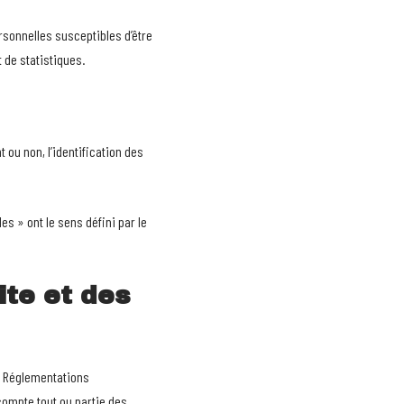
sonnelles susceptibles d’être
t de statistiques.
ou non, l’identification des
s » ont le sens défini par le
ite et des
es Réglementations
compte tout ou partie des