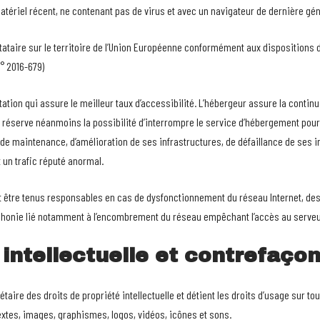
matériel récent, ne contenant pas de virus et avec un navigateur de dernière gé
tataire sur le territoire de l’Union Européenne conformément aux dispositions 
° 2016-679)
station qui assure le meilleur taux d’accessibilité. L’hébergeur assure la contin
 se réserve néanmoins la possibilité d’interrompre le service d’hébergement pour
e maintenance, d’amélioration de ses infrastructures, de défaillance de ses in
 un trafic réputé anormal.
nt être tenus responsables en cas de dysfonctionnement du réseau Internet, de
éphonie lié notamment à l’encombrement du réseau empêchant l’accès au serveu
 intellectuelle et contrefaço
iétaire des droits de propriété intellectuelle et détient les droits d’usage sur 
textes, images, graphismes, logos, vidéos, icônes et sons.