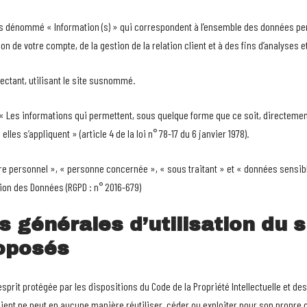
s dénommé « Information (s) » qui correspondent à l’ensemble des données per
on de votre compte, de la gestion de la relation client et à des fins d’analyses e
ectant, utilisant le site susnommé.
« Les informations qui permettent, sous quelque forme que ce soit, directement 
es s’appliquent » (article 4 de la loi n° 78-17 du 6 janvier 1978).
 personnel », « personne concernée », « sous traitant » et « données sensible
ion des Données (RGPD : n° 2016-679)
s générales d’utilisation du s
oposés
esprit protégée par les dispositions du Code de la Propriété Intellectuelle et d
Client ne peut en aucune manière réutiliser, céder ou exploiter pour son propre 