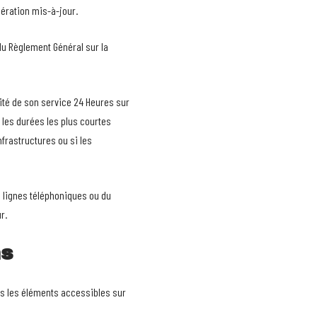
nération mis-à-jour.
du Règlement Général sur la
uité de son service 24 Heures sur
 les durées les plus courtes
frastructures ou si les
s lignes téléphoniques ou du
r.
ns
tous les éléments accessibles sur