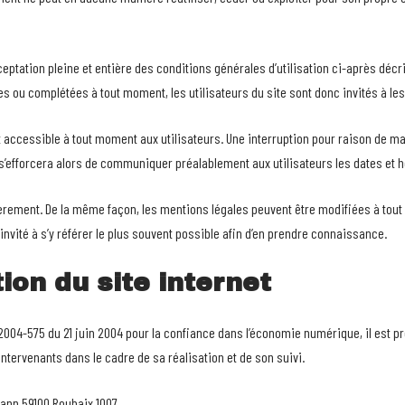
cceptation pleine et entière des conditions générales d’utilisation ci-après décri
es ou complétées à tout moment, les utilisateurs du site sont donc invités à le
 accessible à tout moment aux utilisateurs. Une interruption pour raison de m
 s’efforcera alors de communiquer préalablement aux utilisateurs les dates et he
ièrement. De la même façon, les mentions légales peuvent être modifiées à tou
 invité à s’y référer le plus souvent possible afin d’en prendre connaissance.
ion du site internet
 n° 2004-575 du 21 juin 2004 pour la confiance dans l’économie numérique, il est p
 intervenants dans le cadre de sa réalisation et de son suivi.
mann 59100 Roubaix 1007