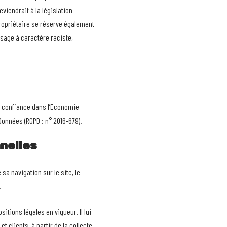
iendrait à la législation
propriétaire se réserve également
ssage à caractère raciste,
la confiance dans l’Economie
Données (RGPD : n° 2016-679).
nelles
sa navigation sur le site, le
.
itions légales en vigueur. Il lui
t clients, à partir de la collecte