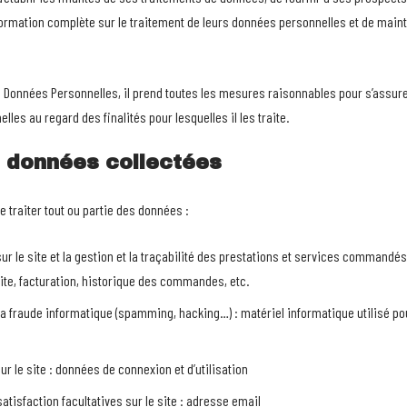
ormation complète sur le traitement de leurs données personnelles et de maint
s Données Personnelles, il prend toutes les mesures raisonnables pour s’assurer
es au regard des finalités pour lesquelles il les traite.
s données collectées
e traiter tout ou partie des données :
ur le site et la gestion et la traçabilité des prestations et services commandés 
site, facturation, historique des commandes, etc.
 la fraude informatique (spamming, hacking…) : matériel informatique utilisé pour 
ur le site : données de connexion et d’utilisation
tisfaction facultatives sur le site : adresse email