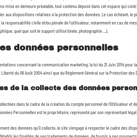
ans mise en demeure préalable, tout contenu déposé dans cet espace qui contrev
lier aux dispositions relatives à la protection des données. Le cas échéant, le 
e la responsabilité civile et/ou pénale de l’utilisateur, notamment en cas de me
phique, quel que soit le support utilisé (texte, photographie …).
des données personnelles
entations concernant la communication marketing, la loi du 21 Juin 2014 pour 
t Liberté du 06 Août 2004 ainsi que du Règlement Général sur la Protection des 
es de la collecte des données person
lectées dans le cadre de la création du compte personnel de l’Utilisateur et de 
nnées Personnelles est le propriétaire, représenté par son représentant légal
ment des données qu’il collecte, le site s’engage à respecter le cadre des dispos
établir les finalités de ses traitements de données, de fournir à ses prospects e