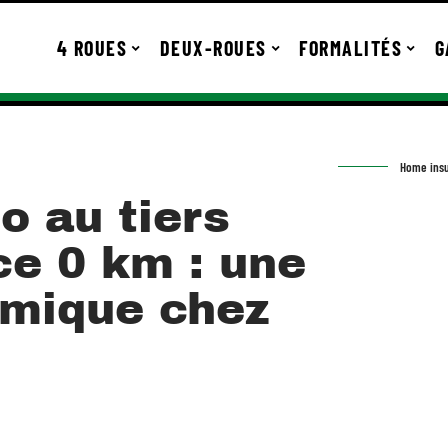
4 ROUES
DEUX-ROUES
FORMALITÉS
G
Home insu
o au tiers
ce 0 km : une
omique chez