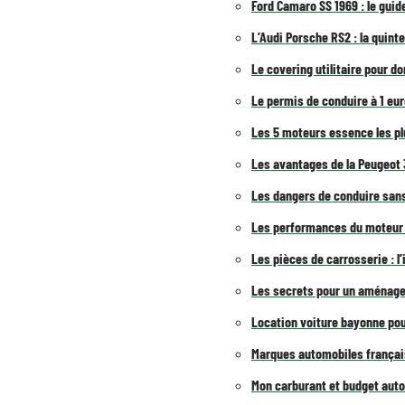
Ford Camaro SS 1969 : le guid
L’Audi Porsche RS2 : la quin
Le covering utilitaire pour d
Le permis de conduire à 1 euro
Les 5 moteurs essence les plu
Les avantages de la Peugeot 3
Les dangers de conduire san
Les performances du moteur 
Les pièces de carrosserie : l
Les secrets pour un aménage
Location voiture bayonne pou
Marques automobiles françai
Mon carburant et budget auto 