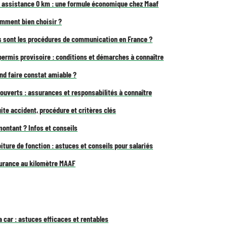
c assistance 0 km : une formule économique chez Maaf
omment bien choisir ?
es sont les procédures de communication en France ?
permis provisoire : conditions et démarches à connaître
d faire constat amiable ?
uverts : assurances et responsabilités à connaître
uite accident, procédure et critères clés
montant ? Infos et conseils
ture de fonction : astuces et conseils pour salariés
surance au kilomètre MAAF
a car : astuces efficaces et rentables