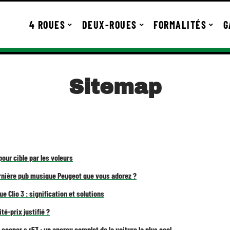
4 ROUES
DEUX-ROUES
FORMALITÉS
G
Sitemap
pour cible par les voleurs
ernière pub musique Peugeot que vous adorez ?
e Clio 3 : signification et solutions
té-prix justifié ?
i cooper s r53 : un aperçu complet de la voiture la plus cool