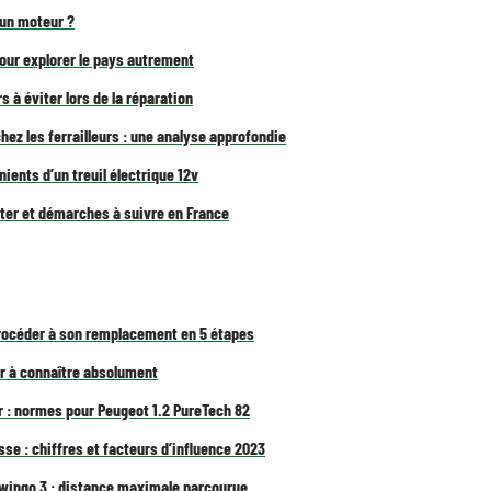
 un moteur ?
our explorer le pays autrement
urs à éviter lors de la réparation
 chez les ferrailleurs : une analyse approfondie
ients d’un treuil électrique 12v
cter et démarches à suivre en France
 procéder à son remplacement en 5 étapes
r à connaître absolument
 : normes pour Peugeot 1.2 PureTech 82
sse : chiffres et facteurs d’influence 2023
wingo 3 : distance maximale parcourue