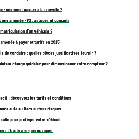
n : comment passer à la nouvelle ?
 une amende FPS : astuces et conseils
matriculation d’un véhicule ?
 amende à payer et tarifs en 2025
 de conduire : quelles pièces justificatives fournir ?
lculateur charge guidelec pour dimensionner votre compteur ?
acif : découvrez les tarifs et conditions
nce auto au tiers ou tous risques
malin pour protéger votre véhicule
es et tarifs à ne pas manquer