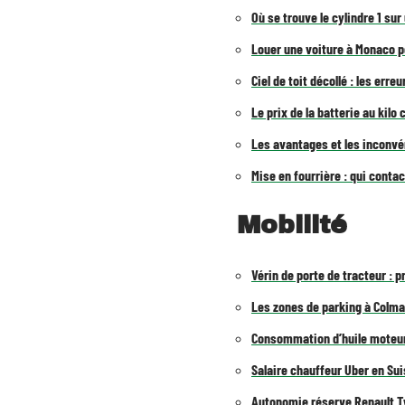
Où se trouve le cylindre 1 sur
Louer une voiture à Monaco p
Ciel de toit décollé : les erre
Le prix de la batterie au kilo
Les avantages et les inconvén
Mise en fourrière : qui conta
Mobilité
Vérin de porte de tracteur :
Les zones de parking à Colma
Consommation d’huile moteur
Salaire chauffeur Uber en Sui
Autonomie réserve Renault T