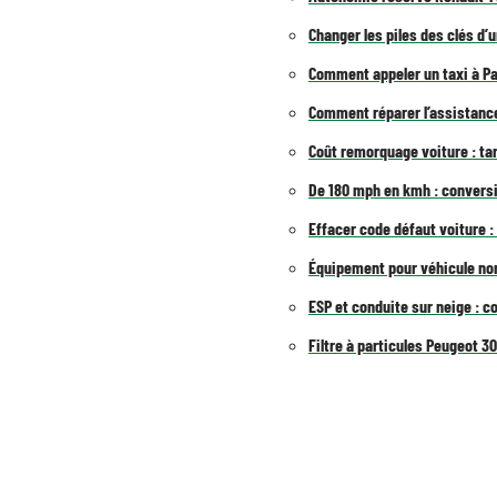
Changer les piles des clés d’
Comment appeler un taxi à Pa
Comment réparer l’assistance
Coût remorquage voiture : tar
De 180 mph en kmh : conversi
Effacer code défaut voiture 
Équipement pour véhicule non
ESP et conduite sur neige : c
Filtre à particules Peugeot 30