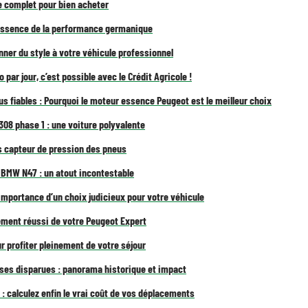
e complet pour bien acheter
tessence de la performance germanique
onner du style à votre véhicule professionnel
 par jour, c’est possible avec le Crédit Agricole !
s fiables : Pourquoi le moteur essence Peugeot est le meilleur choix
08 phase 1 : une voiture polyvalente
s capteur de pression des pneus
BMW N47 : un atout incontestable
’importance d’un choix judicieux pour votre véhicule
ment réussi de votre Peugeot Expert
r profiter pleinement de votre séjour
ses disparues : panorama historique et impact
: calculez enfin le vrai coût de vos déplacements